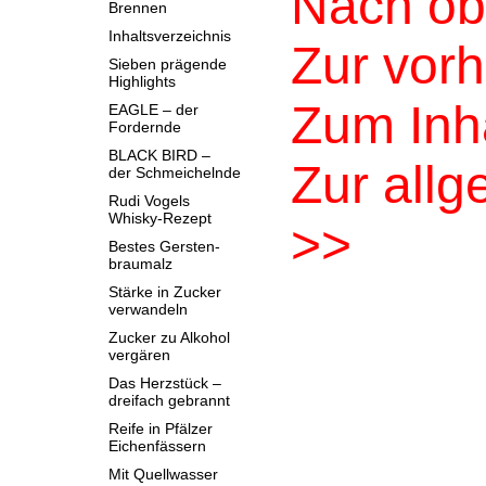
Nach ob
Brennen
Inhaltsverzeichnis
Zur vorh
Sieben prägende
Highlights
Zum Inha
EAGLE – der
Fordernde
BLACK BIRD –
Zur allg
der Schmeichelnde
Rudi Vogels
Whisky-Rezept
>>
Bestes Gersten-
braumalz
Stärke in Zucker
verwandeln
Zucker zu Alkohol
vergären
Das Herzstück –
dreifach gebrannt
Reife in Pfälzer
Eichenfässern
Mit Quellwasser