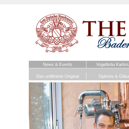
News & Events
Vogelbräu Karlsr
Das unfiltrierte Original
Siphons & Gläs