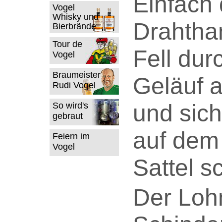
Einfach
Vogel
Whisky und
Drahtha
Bierbrände
Tour de
Fell dur
Vogel
Braumeister
Geläuf 
Rudi Vogel
und sic
So wird's
gebraut
auf dem
Feiern im
Vogel
Sattel s
Der Loh