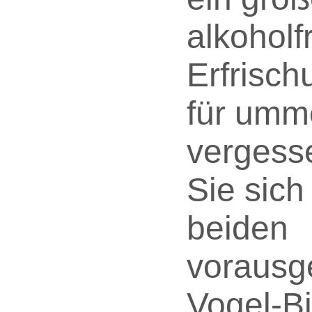
alkoholf
Erfrisc
für umm
vergess
Sie sich
beiden
voraus
Vogel-Bi