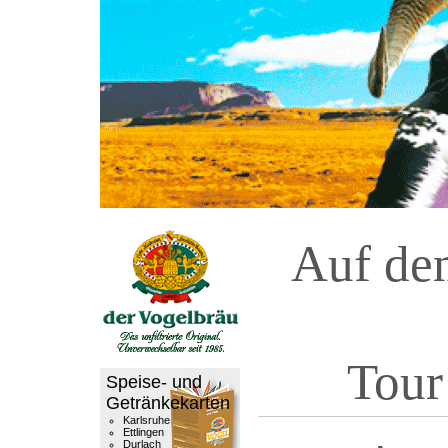
Auf de
Tour
Speise- und
Getränkekarten
Karlsruhe
Ettlingen
Durlach