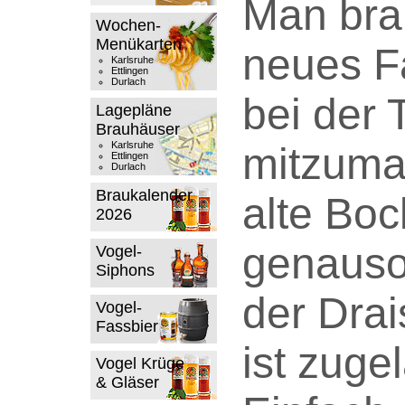
Man bra
Wochen-
Menükarten
neues F
Karlsruhe
Ettlingen
Durlach
bei der 
Lagepläne
Brauhäuser
Karlsruhe
mitzuma
Ettlingen
Durlach
Braukalender
alte Boc
2026
genauso.
Vogel-
Siphons
der Drai
Vogel-
Fassbier
ist zuge
Vogel Krüge
& Gläser