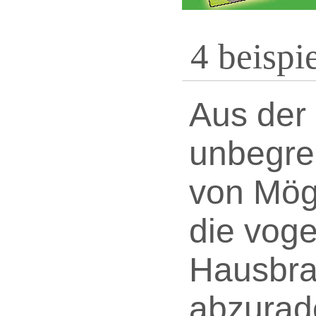
4 beispi
Aus der
unbegre
von Mög
die vog
Hausbra
abzurad