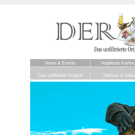
News & Events
Vogelbräu Karlsr
Das unfiltrierte Original
Siphons & Gläs