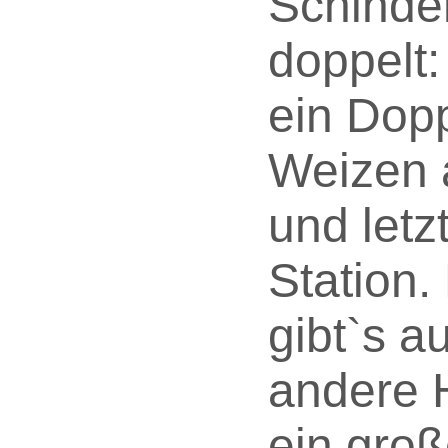
Schinde
doppelt:
ein Dop
Weizen a
und letz
Station.
gibt`s a
andere 
ein gro